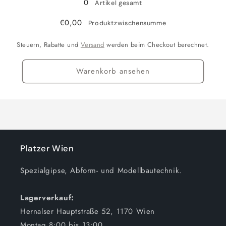
0
Artikel gesamt
-
-
Thixo
Thixo
€0,00
Produktzwischensumme
Additive
Additive
-
-
Steuern, Rabatte und
Versand
werden beim Checkout berechnet.
Warenkorb ansehen
Platzer Wien
Spezialgipse, Abform- und Modellbautechnik.
Lagerverkauf:
Hernalser Hauptstraße 52, 1170 Wien
Montag 8:00 bis 13:00