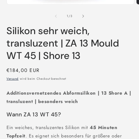
Medien
1
M
in
2
Modal
i
von
1
/
3
öffnen
M
ö
Silikon sehr weich,
transluzent | ZA 13 Mould
WT 45 | Shore 13
Normaler
€184,00 EUR
Preis
Versand
wird beim Checkout berechnet
Additionsvernetzendes Abformsilikon | 13 Shore A |
transluzent | besonders weich
Wann ZA 13 WT 45?
Ein weiches, transluzentes Silikon mit
45 Minuten
Topfzeit
. Es eignet sich besonders für größere oder