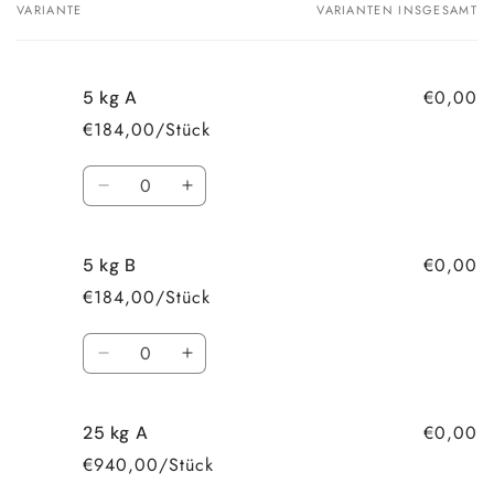
VARIANTE
VARIANTEN INSGESAMT
Dein
Warenkorb
€0,00
5 kg A
€184,00/Stück
Anzahl
Verringere
Erhöhe
die
die
Menge
Menge
€0,00
5 kg B
für
für
5
5
€184,00/Stück
kg
kg
A
A
Anzahl
Verringere
Erhöhe
die
die
Menge
Menge
€0,00
25 kg A
für
für
5
5
€940,00/Stück
kg
kg