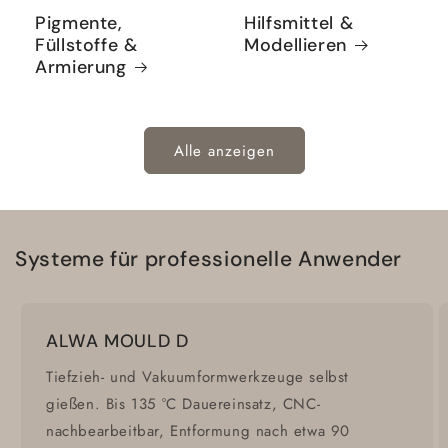
Pigmente,
Hilfsmittel &
Füllstoffe &
Modellieren
Armierung
Alle anzeigen
Systeme für professionelle Anwender
ALWA MOULD D
Tiefzieh- und Vakuumformwerkzeuge selbst
gießen. Bis 135 °C Dauereinsatz, CNC-
nachbearbeitbar, Entformung nach etwa 90