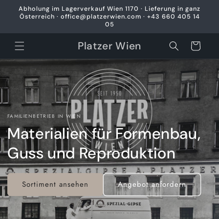
Direkt
Abholung im Lagerverkauf Wien 1170 · Lieferung in ganz
zum
Österreich · office@platzerwien.com · +43 660 405 14
Inhalt
05
Platzer Wien
Warenkorb
FAMILIENBETRIEB IN WIEN
Materialien für Formenbau,
Guss und Reproduktion
Sortiment ansehen
Angebot anfordern