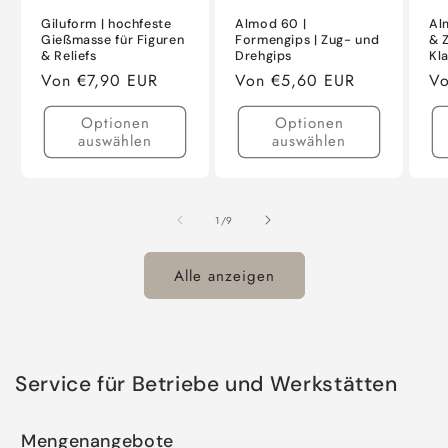
Giluform | hochfeste
Almod 60 |
Al
Gießmasse für Figuren
Formengips | Zug- und
& 
& Reliefs
Drehgips
Kl
Normaler
Von €7,90 EUR
Normaler
Von €5,60 EUR
No
Vo
Preis
Preis
Pr
Optionen
Optionen
auswählen
auswählen
von
1
/
9
Alle anzeigen
Service für Betriebe und Werkstätten
Mengenangebote