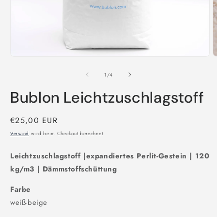
Medien
M
1
2
in
i
von
1
/
4
Modal
M
öffnen
ö
Bublon Leichtzuschlagstoff
Normaler
€25,00 EUR
Preis
Versand
wird beim Checkout berechnet
Leichtzuschlagstoff |expandiertes Perlit-Gestein | 120
kg/m3 | Dämmstoffschüttung
Farbe
weiß-beige