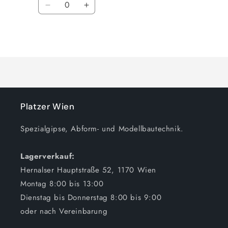
Verringere
Erhöhe
die
die
Menge
Menge
Wird
für
für
25
25
geladen ...
Liter
Liter
(5
(5
kg)
kg)
Platzer Wien
Spezialgipse, Abform- und Modellbautechnik.
Lagerverkauf:
Hernalser Hauptstraße 52, 1170 Wien
Montag 8:00 bis 13:00
Dienstag bis Donnerstag 8:00 bis 9:00
oder nach Vereinbarung