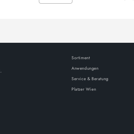
Verringere
Erhöhe
die
die
Menge
Menge
für
für
Default
Default
Title
Title
Sortiment
Anwendungen
.
Service & Beratung
Platzer Wien