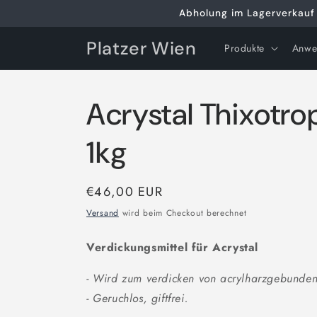
Direkt
Abholung im Lagerverkauf 
zum
Inhalt
Platzer Wien
Produkte
Anwe
Acrystal Thixotro
1kg
Normaler
€46,00 EUR
Preis
Versand
wird beim Checkout berechnet
Verdickungsmittel für Acrystal
- Wird zum verdicken von acrylharzgebunden
- Geruchlos, giftfrei.