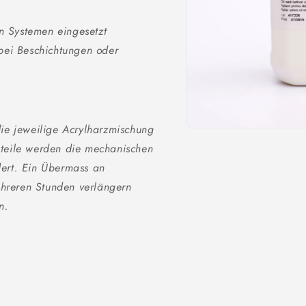
n Systemen eingesetzt
 bei Beschichtungen oder
die jeweilige Acrylharzmischung
Medien
1
steile werden die mechanischen
in
Modal
dert. Ein Übermass an
öffnen
mehreren Stunden verlängern
n.