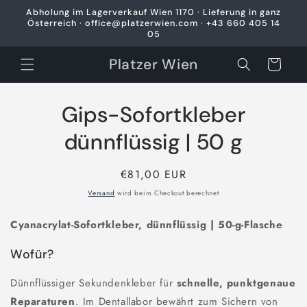
Direkt
Abholung im Lagerverkauf Wien 1170 · Lieferung in ganz
zum
Österreich · office@platzerwien.com · +43 660 405 14
Inhalt
05
Platzer Wien
Warenkorb
Gips-Sofortkleber
oduktinformationen
ringen
dünnflüssig | 50 g
Normaler
€81,00 EUR
Preis
Versand
wird beim Checkout berechnet
Cyanacrylat-Sofortkleber, dünnflüssig | 50-g-Flasche
Wofür?
Dünnflüssiger Sekundenkleber für
schnelle, punktgenaue
Reparaturen
. Im Dentallabor bewährt zum Sichern von