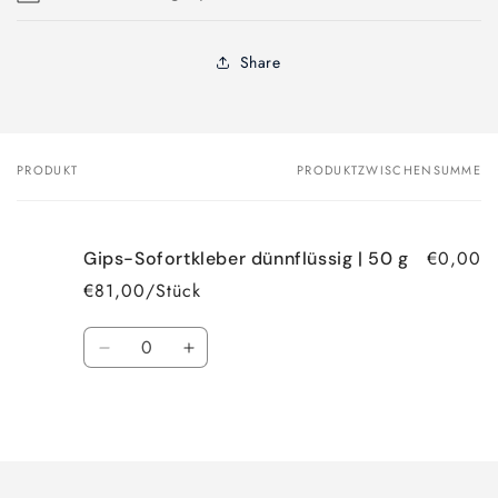
Share
PRODUKT
PRODUKTZWISCHENSUMME
Dein
Warenkorb
€0,00
Gips-Sofortkleber dünnflüssig | 50 g
€81,00/Stück
Anzahl
Verringere
Erhöhe
die
die
Menge
Menge
Wird
für
für
Default
Default
geladen ...
Title
Title