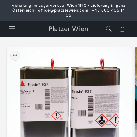
Direkt
Abholung im Lagerverkauf Wien 1170 · Lieferung in ganz
zum
Österreich · office@platzerwien.com · +43 660 405 14
Inhalt
05
Platzer Wien
Warenkorb
oduktinformationen
ringen
M
2