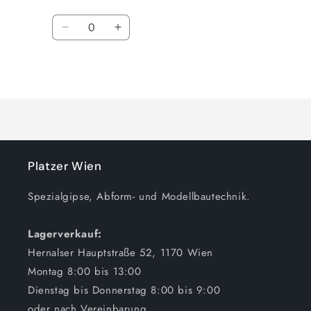
Anzahl
Verringere
Erhöhe
die
die
Menge
Menge
Wird
für
für
10kg
10kg
geladen ...
(G27
(G27
Harz
Harz
&amp;
&amp;
G27
G27
Härter)
Härter)
Platzer Wien
Herstellung
Herstellung
von
von
Spezialgipse, Abform- und Modellbautechnik.
Hohlkörpern
Hohlkörpern
im
im
Lagerverkauf:
Rotationsverfahren
Rotationsverfahren
Hernalser Hauptstraße 52, 1170 Wien
Montag 8:00 bis 13:00
Dienstag bis Donnerstag 8:00 bis 9:00
oder nach Vereinbarung