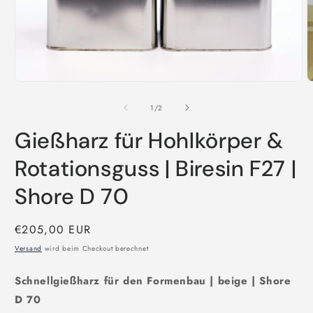
i
M
ö
Medien
1
in
von
1
/
2
Modal
öffnen
Gießharz für Hohlkörper &
Rotationsguss | Biresin F27 |
Shore D 70
Normaler
€205,00 EUR
Preis
Versand
wird beim Checkout berechnet
Schnellgießharz für den Formenbau | beige | Shore
D 70