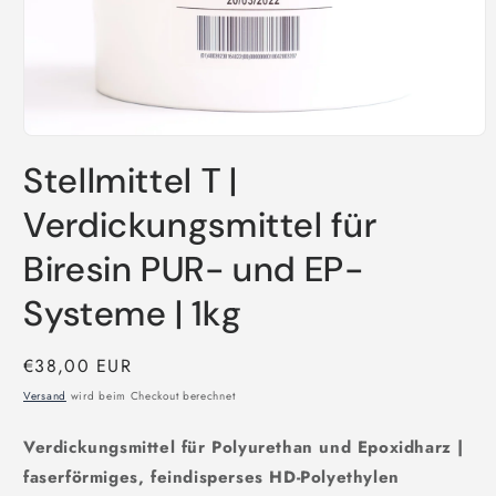
Medien
1
Stellmittel T |
in
Modal
öffnen
Verdickungsmittel für
Biresin PUR- und EP-
Systeme | 1kg
Normaler
€38,00 EUR
Preis
Versand
wird beim Checkout berechnet
Verdickungsmittel für Polyurethan und Epoxidharz |
faserförmiges, feindisperses HD-Polyethylen