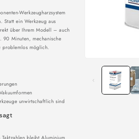
onenten-Werkzeugharzsystem
. Statt ein Werkzeug aus
irekt über Ihrem Modell – auch
. 90 Minuten, mechanische
) problemlos möglich.
Medien
1
in
Modal
öffnen
erungen
-/Vakuumformen
kzeuge unwirtschaftlich sind
sagt
n Taktzahlen bleibt Aluminium