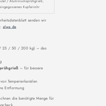
nulat / Aluminiumsprühgrieß,
eingegossenes Kupferrohr
rheitsdatenblatt senden wir
r:
alwa.de
/ 25 / 50 / 200 kg) – das
g
prühgrieß
– für bessere
von Temperierkanälen
re Entformung
chnen die benötigte Menge für
ugcheck.