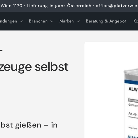
Wien 1170 · Lieferung in ganz Österreich · office@platzerwi
ndungen
Branchen
Marken
Beratung & Angebot
Ko
Zu
–
Produktinformationen
springen
euge selbst
st gießen – in