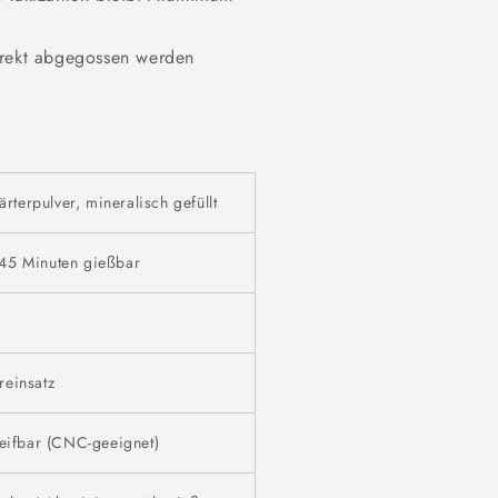
irekt abgegossen werden
terpulver, mineralisch gefüllt
 45 Minuten gießbar
n
reinsatz
leifbar (CNC-geeignet)