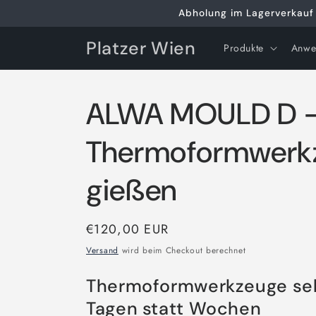
Direkt
Abholung im Lagerverkauf 
zum
Inhalt
Platzer Wien
Produkte
Anwe
ALWA MOULD D 
Thermoformwerkz
gießen
Normaler
€120,00 EUR
Preis
Versand
wird beim Checkout berechnet
Thermoformwerkzeuge selb
Tagen statt Wochen